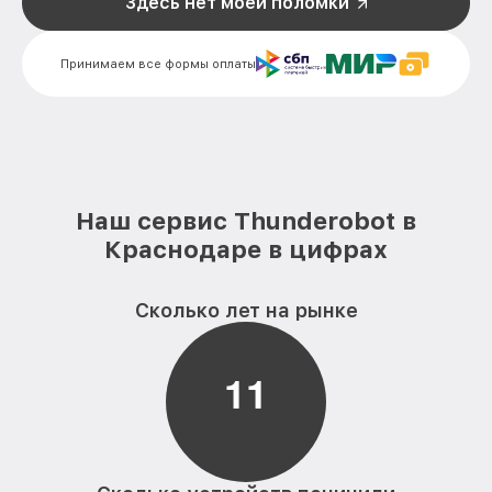
Здесь нет моей поломки
Замена HDD (замена жёсткого диска)
от 450₽
компьютера Thunderobot
Принимаем все формы оплаты
Замена блока питания компьютера
от 350₽
Thunderobot
Замена звуковой платы компьютера
от 700₽
Thunderobot
Наш сервис Thunderobot в
Краснодаре в цифрах
Сколько лет на рынке
1
1