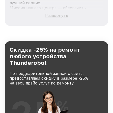
лучший сервис.
Миссия нашего центра — обеспечить
качественный и доступный ремонт для
Развернуть
каждого пользователя продукции
Thunderobot, вне зависимости от сложности
поломки. Мы стремимся к тому, чтобы
каждый клиент был удовлетворен скоростью
и качеством предоставляемых услуг. Наша
цель — стать лучшим сервисным центром
Thunderobot в городе Краснодаре, постоянно
Скидка -25% на ремонт
повышая уровень доверия и лояльности
любого устройства
наших клиентов.
Thunderobot
По предварительной записи с сайта,
предоставляем скидку в размере -25%
на весь прайс услуг по ремонту
%