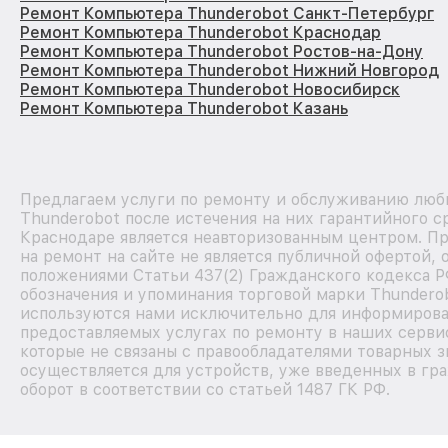
Ремонт Компьютера Thunderobot Санкт-Петербург
Ремонт Компьютера Thunderobot Краснодар
Ремонт Компьютера Thunderobot Ростов-на-Дону
Ремонт Компьютера Thunderobot Нижний Новгород
Ремонт Компьютера Thunderobot Новосибирск
Ремонт Компьютера Thunderobot Казань
Предлагаем услуги по ремонту и обслуживанию люб
Thunderobot после истечения на них гарантийного с
Краснодаре является неавторизованным центром. П
на ремонт на сайте не является публичной офертой,
положениями Статьи 437(2) Гражданского кодекса Р
обозначения и упоминания торговой марки Thundero
используются нами исключительно для информирова
предоставляемых услугах по ремонту в наших серви
которые не связаны с правообладателями товарных з
осуществляется для устройств, уже введенных в гр
оборот в соответствии со статьей 1487 ГК РФ.