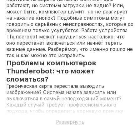
работают, но системы загрузки не видно? Или,
может быть, компьютер шумит, но не реагирует
на нажатие кнопок? Подобные симптомы могут
говорить о серьёзных неисправностях, которые со
временем только усугубятся. Работа устройства
Thunderobot может нарушиться настолько, что
оно перестанет включаться или начнёт терять
важные данные. Разберёмся, что именно пошло не
так и как можно это исправить.
Проблемы компьютеров
Thunderobot: что может
сломаться?
Графическая карта перестала выводить
изображение? Система начала зависать или
выключаться в самый неподходящий момент?
Каждый случай требует профессионального
подхода, чтобы определить корневую причину
неисправности. Рассмотрим самые частые
Развернуть
проблемы:
Жёсткий диск повреждён
— при сбоях в
работе HDD компьютер может начать