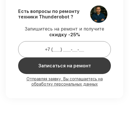
задержек.
Гарантийное обслуживание
– починка с
Есть вопросы по ремонту
полным гарантийным сопровождением.
техники Thunderobot ?
Запишитесь на ремонт и получите
Гарантии на сервис компьютеров:
скидку -25%
80%
заказов закрываем при клиенте
90%
комплектующих хранятся на
складе, остальное доставляем быстро
Записаться на ремонт
Фирменные детали и качественные
аналоги
– с учётом возможностей
клиента
Отправляя заявку, Вы соглашаетесь на
85%
починок занимают не более пары
обработку персональных данных
часов, при немедленном старте
Наши обязательства перед
заказчиками: