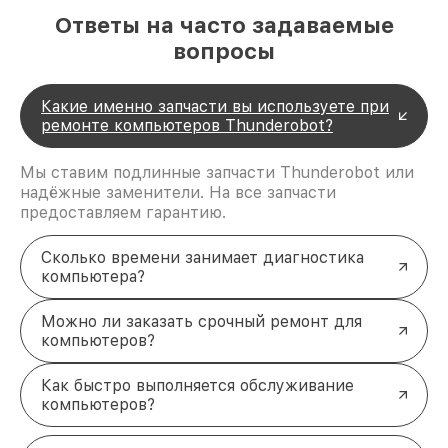
Диагностика компьютеров
Ответы на часто задаваемые
Thunderobot: профессиональный
вопросы
подход
Глубокая диагностика — основа качественного
Какие именно запчасти вы используете при
ремонта. Мы проверяем все узлы устройства: от
ремонте компьютеров Thunderobot?
блока питания до чипов на материнской плате.
Используем специализированное оборудование
Мы ставим подлинные запчасти Thunderobot или
для тестирования и выявления точной причины
надёжные заменители. На все запчасти
неисправности. Только после этого предлагаем
предоставляем гарантию.
клиенту вариант решения: восстановление или
установку новой детали.
Почему ремонт Thunderobot
Сколько времени занимает диагностика
компьютера?
доверяют нам?
Гарантия
на все виды работ и установленные
Можно ли заказать срочный ремонт для
комплектующие.
компьютеров?
Оригинальные запчасти
— мы используем
только качественные детали,
рекомендованные производителем.
Как быстро выполняется обслуживание
Быстрые сроки
— диагностика и ремонт
компьютеров?
выполняются максимально оперативно.
Удобство
— возможна доставка устройства в