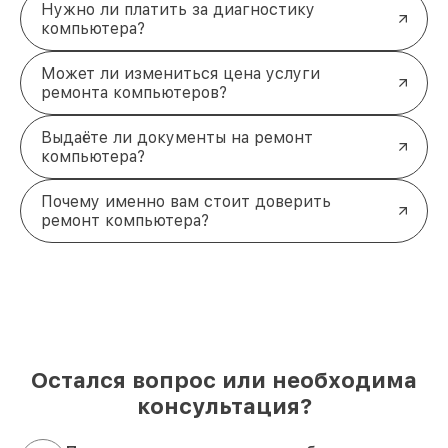
Нужно ли платить за диагностику
сервисный центр и обратно.
компьютера?
Заключение: ваш Thunderobot
снова в строю!
Может ли измениться цена услуги
Не ждите, пока проблема усугубится.
Оставьте
ремонта компьютеров?
заявку на бесплатную диагностику
, и мы
оценим состояние вашего компьютера, устраним
Выдаёте ли документы на ремонт
неисправности и продлим срок его службы.
компьютера?
Звоните по телефону +7 (861) 299-37-61 или
приходите по адресу Северная улица, 496/2.
Почему именно вам стоит доверить
ремонт компьютера?
Остался вопрос или необходима
консультация?